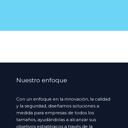
i
r
o
ó
o
n
M
i
e
c
n
o
s
*
a
j
e
*
Nuestro enfoque
Con un enfoque en la innovación, la calidad
y la seguridad, diseñamos soluciones a
medida para empresas de todos los
tamaños, ayudándolas a alcanzar sus
objetivos estratégicos a través de la